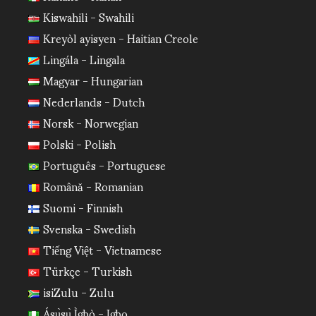
Kiswahili - Swahili
Kreyòl ayisyen - Haitian Creole
Lingála - Lingala
Magyar - Hungarian
Nederlands - Dutch
Norsk - Norwegian
Polski - Polish
Português - Portuguese
Română - Romanian
Suomi - Finnish
Svenska - Swedish
Tiếng Việt - Vietnamese
Türkçe - Turkish
isiZulu - Zulu
Ásụ̀sụ̀ Ìgbò - Igbo