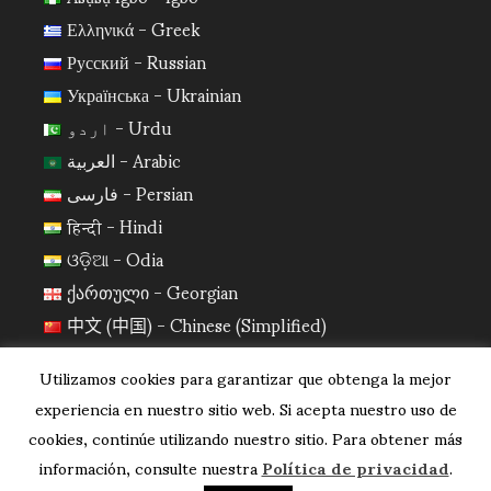
Ελληνικά - Greek
Русский - Russian
Українська - Ukrainian
اردو - Urdu
العربية - Arabic
فارسی - Persian
हिन्दी - Hindi
ଓଡ଼ିଆ - Odia
ქართული - Georgian
中文 (中国) - Chinese (Simplified)
日本語 - Japanese
Utilizamos cookies para garantizar que obtenga la mejor
한국어 - Korean
experiencia en nuestro sitio web. Si acepta nuestro uso de
cookies, continúe utilizando nuestro sitio. Para obtener más
información, consulte nuestra
Política de privacidad
.