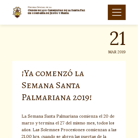
Skip
to
Página Oficial de la
Orden de los Carmelitas de la Santa Faz
21
content
en compañía de Jesús y María
MAR 2019
¡Ya comenzó la
Semana Santa
Palmariana 2019!
La Semana Santa Palmariana comienza el 20 de
marzo y termina el 27 del mismo mes, todos los
años. Las Solemnes Procesiones comienzan a las
21.00 hrs. cuando se abren las puertas de la