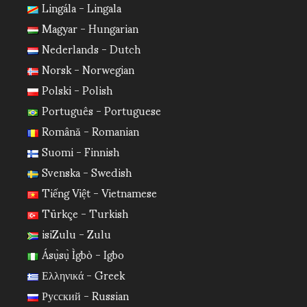
Lingála - Lingala
Magyar - Hungarian
Nederlands - Dutch
Norsk - Norwegian
Polski - Polish
Português - Portuguese
Română - Romanian
Suomi - Finnish
Svenska - Swedish
Tiếng Việt - Vietnamese
Türkçe - Turkish
isiZulu - Zulu
Ásụ̀sụ̀ Ìgbò - Igbo
Ελληνικά - Greek
Русский - Russian