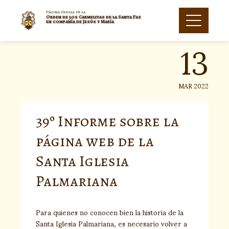
Skip
to
Página Oficial de la
Orden de los Carmelitas de la Santa Faz
13
content
en compañía de Jesús y María
MAR 2022
39º Informe sobre la
página web de la
Santa Iglesia
Palmariana
Para quienes no conocen bien la historia de la
Santa Iglesia Palmariana, es necesario volver a