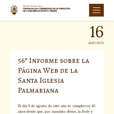
Skip
to
Página Oficial de la
Orden de los Carmelitas de la Santa Faz
16
content
en compañía de Jesús y María
AGO 2023
56º Informe sobre la
Página Web de la
Santa Iglesia
Palmariana
El día 9 de agosto de este año se cumplieron 45
años desde que, por mandato divino, la Sede y