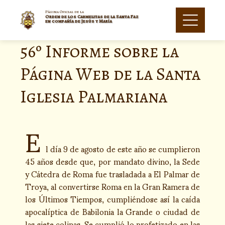
Página Oficial de la
Orden de los Carmelitas de la Santa Faz
en compañía de Jesús y María
56º Informe sobre la
Página Web de la Santa
Iglesia Palmariana
E
l día 9 de agosto de este año se cumplieron
45 años desde que, por mandato divino, la Sede
y Cátedra de Roma fue trasladada a El Palmar de
Troya, al convertirse Roma en la Gran Ramera de
los Últimos Tiempos, cumpliéndose así la caída
apocalíptica de Babilonia la Grande o ciudad de
las siete colinas. Se cumplió lo profetizado en las