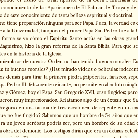
l conocimiento de las Apariciones de El Palmar de Troya y de 
de este conocimiento de tanta belleza espiritual y doctrinal.
no tiene preparación ninguna para ser Papa. Pues, la verdad es 
ue a la Universidad; tampoco el primer Papa San Pedro fue a la
a forma se ve cómo el Espíritu Santo actúa en las obras gran
agnísimo, hizo la gran reforma de la Santa Biblia. Para que s
en la historia de la Iglesia.
 miembros de nuestra Orden no han tenido buenos morales. Est
es tú buenos morales? ¿Has mirado vídeos o películas indecent
s demás para tirar la primera piedra ¡Hipócritas, fariseos, se
pa Pedro III, felizmente reinante, no permite en absoluto ningún
y Gómez, hoy el Papa, San Gregorio XVII, eran fingidos; pero l
ueron muy impresionados. Relatamos algo de un éxtasis que San
egorio en una tarima de tres escalones, de repente en un inst
que no fue fingido? Sabemos que un hombre de 54 años que era
uera un joven acróbata podría ser, pero un hombre de su edad 
a obra del demonio. Los testigos dirán que era un éxtasis celest
 añadir. El que no quiere creer, nunca creerá por todo lo que 