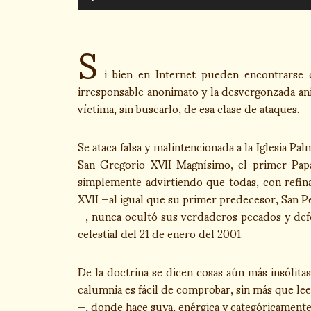
de
audio
S
i bien en Internet pueden encontrarse
irresponsable anonimato y la desvergonzada ani
víctima, sin buscarlo, de esa clase de ataques.
Se ataca falsa y malintencionada a la Iglesia P
San Gregorio XVII Magnísimo, el primer Pap
simplemente advirtiendo que todas, con refina
XVII —al igual que su primer predecesor, San P
—, nunca ocultó sus verdaderos pecados y defe
celestial del 21 de enero del 2001.
De la doctrina se dicen cosas aún más insólitas
calumnia es fácil de comprobar, sin más que le
—, donde hace suya, enérgica y categóricamente