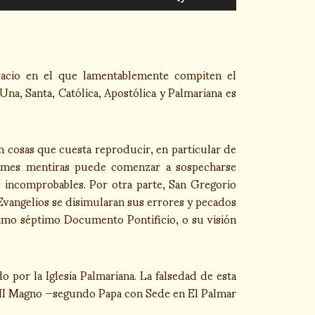
las
teclas
de
flecha
pacio en el que lamentablemente compiten el
arriba/abajo
na, Santa, Católica, Apostólica y Palmariana es
para
aumentar
o
en cosas que cuesta reproducir, en particular de
disminuir
fames mentiras puede comenzar a sospecharse
el
 incomprobables. Por otra parte, San Gregorio
volumen.
Evangelios se disimularan sus errores y pecados
simo séptimo Documento Pontificio, o su visión
o por la Iglesia Palmariana. La falsedad de esta
ro II Magno —segundo Papa con Sede en El Palmar