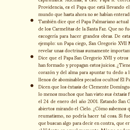
Providencia, es el Papa que está llevando e
mundo que hasta ahora no se habían enterado 
También dice que el Papa Palmariano actual 
de los Carmelitas de la Santa Faz. Que no f
escogería para hacer grandes obras. De est
ejemplo: un Papa ciego, San Gregorio XVII M
revelar unas doctrinas sumamente importantes 
Dice que el Papa San Gregorio XVII y otros
han formado y propagan estos juicios. ¿Tien
corazón y del alma para apuntar tu dedo a lo
llenos de abominables pecados ocultos! El Pa
Dicen que los éxtasis de Clemente Domínguez 
lo menos muchos que han visto sus éxtasis f
el 24 de enero del año 2001. Estando San Gr
abiertos mirando el Cielo. ¿Cómo sabemos 
reumatismo, no podría hacer tal cosa. Si f
que buscan algo para decir en contra, que er
el Vidente en aquel momento. Más no podemos