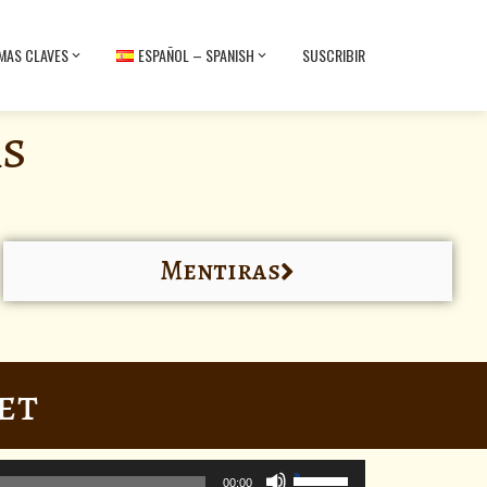
MAS CLAVES
ESPAÑOL – SPANISH
SUSCRIBIR
s
Mentiras
et
Utiliza
00:00