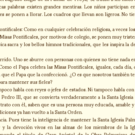
cas palabras existen grandes mentiras. Los niños participan e
s se ponen a llorar. Los cuadros que llevan son ligeros. No tie
ontificales: Como en cualquier celebración religiosa, a veces lo
s Misas Pontificales, por motivos de colegio, se ponen muy tristes
ca sacra y los bellos himnos tradicionales, que les inspira la d
urrido. Uno se aburre con personas con quienes no tiene nada
Como el Papa celebra las Misas Pontificales, iguales, cada día, 
 que el Papa que la confeccionó. ¿O es que nosotros también t
para mantener sus fieles?
poco habla con reyes o jefes de estados. Ni tampoco habla con lo
 Pedro III, que se convierta verdaderamente a la Santa Iglesia 
rato con él, saben que es una persona muy educada, amable y 
ciones ya han vuelto a la Santa Orden.
cia. Pues tiene la inteligencia de mantener la Santa Iglesia Pal
r y la devoción vivos en las almas de los miembros de la Igl
responde el título de Gran Apóstol de la Obra Palmariana d