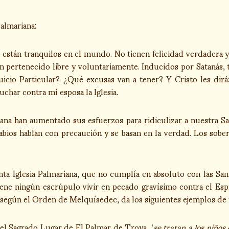
Palmariana:
o están tranquilos en el mundo. No tienen felicidad verdadera y
n pertenecido libre y voluntariamente. Inducidos por Satanás, t
 Juicio Particular? ¿Qué excusas van a tener? Y Cristo les dir
char contra mí esposa la Iglesia.
riana han aumentado sus esfuerzos para ridiculizar a nuestra Sa
abios hablan con precaución y se basan en la verdad. Los sobe
nta Iglesia Palmariana, que no cumplía en absoluto con las San
iene ningún escrúpulo vivir en pecado gravísimo contra el Esp
egún el Orden de Melquísedec, da los siguientes ejemplos de m
 el Sagrado Lugar de El Palmar de Troya, ‘
se tratan a los niños