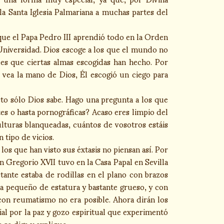
la Santa Iglesia Palmariana a muchas partes del
que el Papa Pedro III aprendió todo en la Orden
 Universidad. Dios escoge a los que el mundo no
des que ciertas almas escogidas han hecho. Por
e vea la mano de Dios, Él escogió un ciego para
o sólo Dios sabe. Hago una pregunta a los que
es o hasta pornográficas? Acaso eres limpio del
pulturas blanqueadas, cuántos de vosotros estáis
 tipo de vicios.
os que han visto sus éxtasis no piensan así. Por
 Gregorio XVII tuvo en la Casa Papal en Sevilla
ante estaba de rodillas en el plano con brazos
 pequeño de estatura y bastante grueso, y con
con reumatismo no era posible. Ahora dirán los
ial por la paz y gozo espiritual que experimentó
se diga y explique.