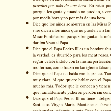
pesados por más de una hora’
. En estas po
porque les gusta y cuando no pueden, a vece
por media hora y no por más de una hora.
Dice que los niños se aburren en las Misas P
si se dicen a los niños que no pueden ir a la
Misas Pontificales, porque les gustan la músi
dar los Vivas al Papa.
Dice que el Papa Pedro III es un hombre ab
la verdad, es aburrido para los mentirosos. 
seguir celebrándolo con la misma perfección
modernos, como hacen en las iglesias falsas 
Dice que el Papa no habla con la prensa. Tam
muy clara. Al que quiere hablar con el Papa
mucho más. Todos que le conocen y tienen t
que humildemente pidieron perdón sin condi
Dice que el Papa Pedro III no tiene inteligen
Santísima Virgen María. Mantiene el fervo
espirituales. Además, a este Papa le cor