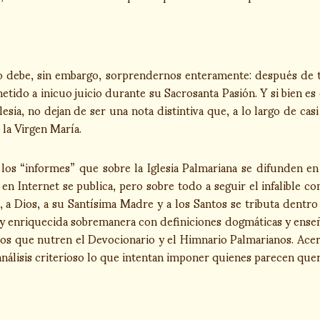
no debe, sin embargo, sorprendernos enteramente: después de 
do a inicuo juicio durante su Sacrosanta Pasión. Y si bien es c
sia, no dejan de ser una nota distintiva que, a lo largo de casi
la Virgen María.
los “informes” que sobre la Iglesia Palmariana se difunden en 
 Internet se publica, pero sobre todo a seguir el infalible con
 a Dios, a su Santísima Madre y a los Santos se tributa dentro
os y enriquecida sobremanera con definiciones dogmáticas y ense
os que nutren el Devocionario y el Himnario Palmarianos. Acerca
 análisis criterioso lo que intentan imponer quienes parecen que