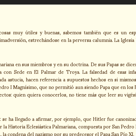
 cosas muy útiles y buenas, sabemos también que es un es
madversión, estrechándose en la perversa calumnia. La Iglesia U
almariana en sus miembros y en su doctrina. De sus Papas se dic
a con Sede en El Palmar de Troya. La falsedad de esas in
da astucia, hacen referencia a supuestos hechos en si mismos
edro I Magnísimo, que no permitió aun siendo Papa que en los 
ctos: quien quiera conocerlos, no tiene más que leer su vigé
: se ha llegado a afirmar, por ejemplo, que Hitler fue canonizad
er la Historia Eclesiástica Palmariana, compuesta por San Ped
, la condena del nazismo por su predecesor el Papa San Pío XI.