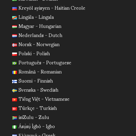
Kreyòl ayisyen - Haitian Creole
Lingála - Lingala
Magyar - Hungarian
Nederlands - Dutch
Norsk - Norwegian
Polski - Polish
Português - Portuguese
Română - Romanian
Suomi - Finnish
Svenska - Swedish
Tiếng Việt - Vietnamese
Türkçe - Turkish
isiZulu - Zulu
Ásụ̀sụ̀ Ìgbò - Igbo
Ελληνικά - Greek