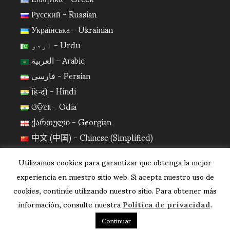
Русский - Russian
Українська - Ukrainian
اردو - Urdu
العربية - Arabic
فارسی - Persian
हिन्दी - Hindi
ଓଡ଼ିଆ - Odia
ქართული - Georgian
中文 (中国) - Chinese (Simplified)
日本語 - Japanese
Utilizamos cookies para garantizar que obtenga la mejor
한국어 - Korean
experiencia en nuestro sitio web. Si acepta nuestro uso de
cookies, continúe utilizando nuestro sitio. Para obtener más
información, consulte nuestra
Política de privacidad
.
Continuar