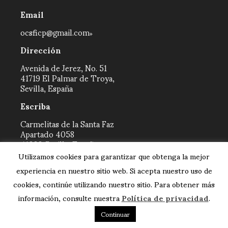
Email
ocsficp@gmail.com
Dirección
Avenida de Jerez, No. 51
41719 El Palmar de Troya,
Sevilla, España
Escriba
Carmelitas de la Santa Faz
Apartado 4058
41080 Sevilla, España
Utilizamos cookies para garantizar que obtenga la mejor
experiencia en nuestro sitio web. Si acepta nuestro uso de
cookies, continúe utilizando nuestro sitio. Para obtener más
información, consulte nuestra
Política de privacidad
.
SOCIAL
Continuar