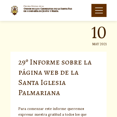
Skip
to
Página Oficial de la
Orden de los Carmelitas de la Santa Faz
10
content
en compañía de Jesús y María
MAY 2021
29º Informe sobre la
página web de la
Santa Iglesia
Palmariana
Para comenzar este informe queremos
expresar nuestra gratitud a todos los que