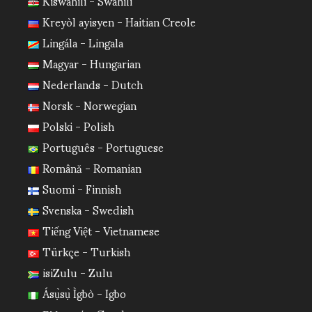
Kiswahili - Swahili
Kreyòl ayisyen - Haitian Creole
Lingála - Lingala
Magyar - Hungarian
Nederlands - Dutch
Norsk - Norwegian
Polski - Polish
Português - Portuguese
Română - Romanian
Suomi - Finnish
Svenska - Swedish
Tiếng Việt - Vietnamese
Türkçe - Turkish
isiZulu - Zulu
Ásụ̀sụ̀ Ìgbò - Igbo