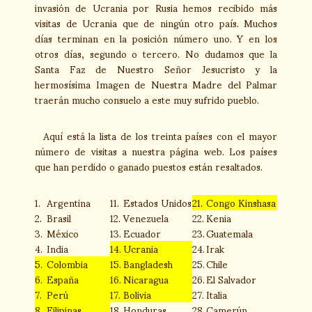
invasión de Ucrania por Rusia hemos recibido más
visitas de Ucrania que de ningún otro país. Muchos
días terminan en la posición número uno. Y en los
otros días, segundo o tercero. No dudamos que la
Santa Faz de Nuestro Señor Jesucristo y la
hermosísima Imagen de Nuestra Madre del Palmar
traerán mucho consuelo a este muy sufrido pueblo.
Aquí está la lista de los treinta países con el mayor
número de visitas a nuestra página web. Los países
que han perdido o ganado puestos están resaltados.
1.
Argentina
11.
Estados Unidos
21.
Congo Kinshasa
2.
Brasil
12.
Venezuela
22.
Kenia
3.
México
13.
Ecuador
23.
Guatemala
4.
India
14.
Ucrania
24.
Irak
5.
Colombia
15.
Bangladesh
25.
Chile
6.
España
16.
Nicaragua
26.
El Salvador
7.
Perú
17.
Bolivia
27.
Italia
8.
Filipinas
18.
Honduras
28.
Camerún