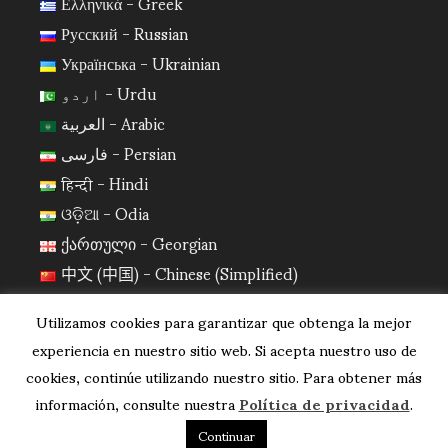
Ελληνικά - Greek
Русский - Russian
Українська - Ukrainian
اردو - Urdu
العربية - Arabic
فارسی - Persian
हिन्दी - Hindi
ଓଡ଼ିଆ - Odia
ქართული - Georgian
中文 (中国) - Chinese (Simplified)
日本語 - Japanese
Utilizamos cookies para garantizar que obtenga la mejor
한국어 - Korean
experiencia en nuestro sitio web. Si acepta nuestro uso de
cookies, continúe utilizando nuestro sitio. Para obtener más
información, consulte nuestra
Política de privacidad
.
Continuar