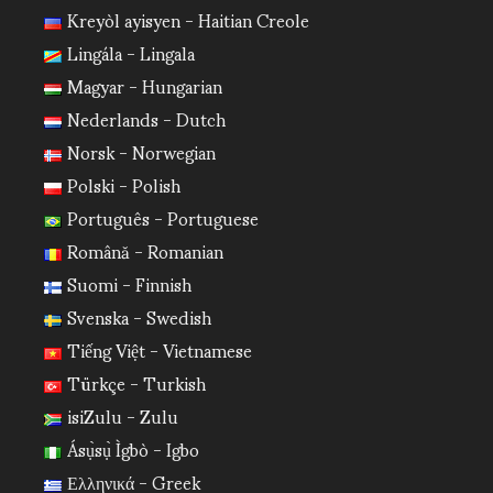
Kreyòl ayisyen - Haitian Creole
Lingála - Lingala
Magyar - Hungarian
Nederlands - Dutch
Norsk - Norwegian
Polski - Polish
Português - Portuguese
Română - Romanian
Suomi - Finnish
Svenska - Swedish
Tiếng Việt - Vietnamese
Türkçe - Turkish
isiZulu - Zulu
Ásụ̀sụ̀ Ìgbò - Igbo
Ελληνικά - Greek