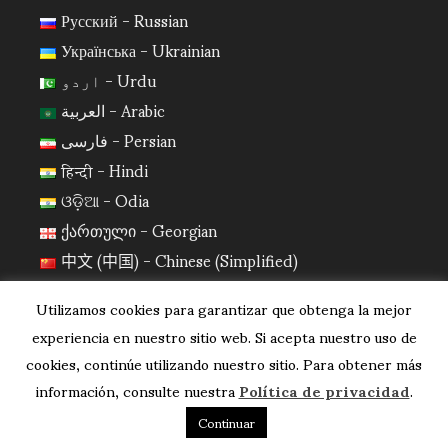
Русский - Russian
Українська - Ukrainian
اردو - Urdu
العربية - Arabic
فارسی - Persian
हिन्दी - Hindi
ଓଡ଼ିଆ - Odia
ქართული - Georgian
中文 (中国) - Chinese (Simplified)
日本語 - Japanese
Utilizamos cookies para garantizar que obtenga la mejor
한국어 - Korean
experiencia en nuestro sitio web. Si acepta nuestro uso de
cookies, continúe utilizando nuestro sitio. Para obtener más
información, consulte nuestra
Política de privacidad
.
Continuar