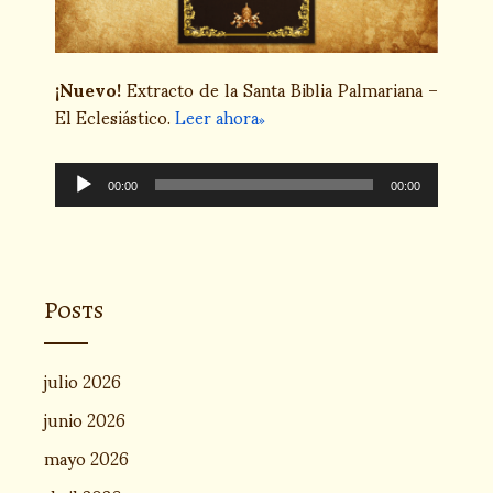
¡Nuevo!
Extracto de la Santa Biblia Palmariana –
El Eclesiástico.
Leer ahora
Reproductor
de
00:00
00:00
audio
Posts
julio 2026
junio 2026
mayo 2026