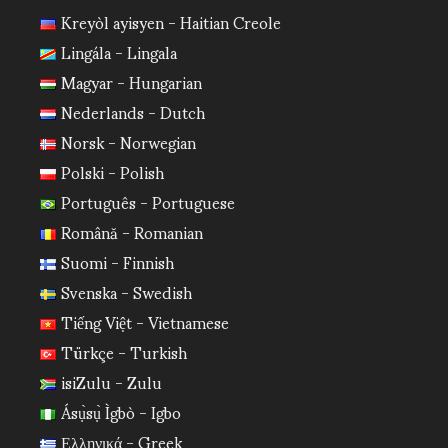
Kreyòl ayisyen - Haitian Creole
Lingála - Lingala
Magyar - Hungarian
Nederlands - Dutch
Norsk - Norwegian
Polski - Polish
Português - Portuguese
Română - Romanian
Suomi - Finnish
Svenska - Swedish
Tiếng Việt - Vietnamese
Türkçe - Turkish
isiZulu - Zulu
Ásụ̀sụ̀ Ìgbò - Igbo
Ελληνικά - Greek